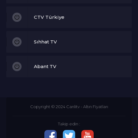
CTV Türkiye
Sıhhat TV
Abant TV
365 TV
Copyright © 2024
Canlitv
-
Altın Fiyatları
Ege TV
Takip edin :