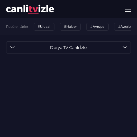
Popüler türler
#Ulusal
#Haber
#Avrupa
#Azerbayc
Derya TV Canlı İzle