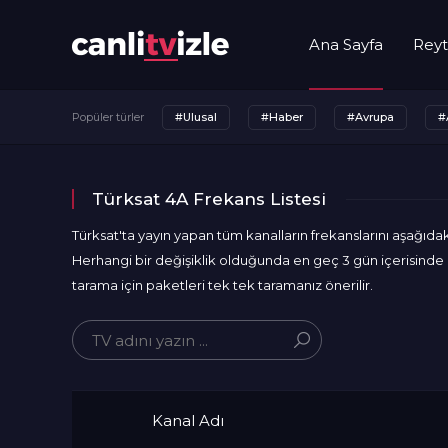
Ana Sayfa
Reyt
Popüler türler
#Ulusal
#Haber
#Avrupa
#
Türksat 4A Frekans Listesi
Türksat'ta yayın yapan tüm kanalların frekanslarını aşağıdaki
Herhangi bir değişiklik olduğunda en geç 3 gün içerisinde de
tarama için paketleri tek tek taramanız önerilir.
Kanal Adı