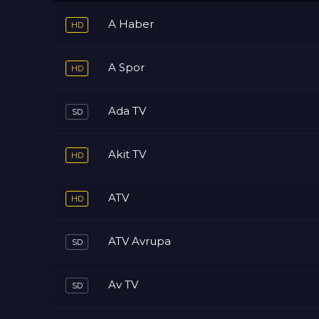
A Haber
A Spor
Ada TV
Akit TV
ATV
ATV Avrupa
Av TV