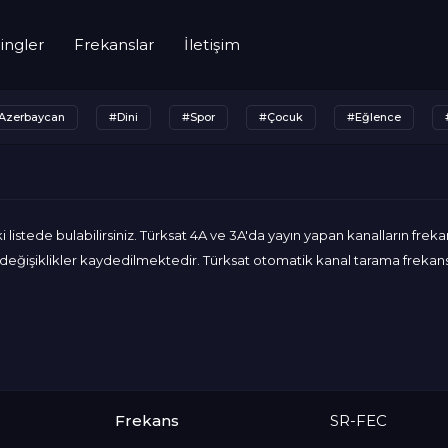
ingler
Frekanslar
İletişim
Azerbaycan
#Dini
#Spor
#Çocuk
#Eğlence
 listede bulabilirsiniz. Türksat 4A ve 3A'da yayın yapan kanalların frekan
ğişiklikler kaydedilmektedir. Türksat otomatik kanal tarama frekansı is
Frekans
SR-FEC