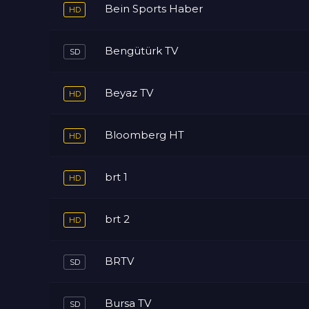
Bein Sports Haber
Bengütürk TV
Beyaz TV
Bloomberg HT
brt 1
brt 2
BRTV
Bursa TV