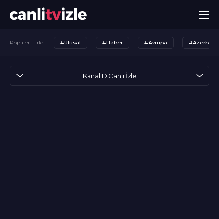
Popüler türler
#Ulusal
#Haber
#Avrupa
#Azerbayc
Kanal D Canlı İzle