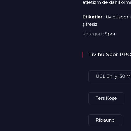
atletizm de dahil olm
Etiketler
: tivibuspor i
şifresiz
Kategori :
Spor
Tivibu Spor P
UCL En Iyi 50 M
Ters Köşe
Ribaund