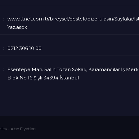
www.ttnet.com.tr/bireysel/destek/bize-ulasin/Sayfalar/Is
Yaz.aspx
0212 306 10 00
Esentepe Mah. Salih Tozan Sokak, Karamancılar İş Merke
Blok No:16 Şişli 34394 İstanbul
litv
-
Altın Fiyatları