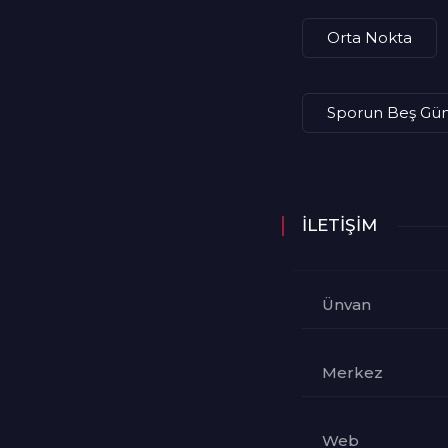
Orta Nokta
Sporun Beş Gü
İLETİŞİM
Ünvan
Merkez
Web