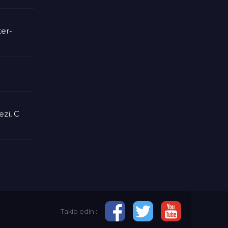
ter-
zi, C
Takip edin :