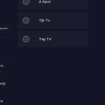
A Spor
Tjk Tv
ekran!
Tay TV
Sports TV
lı
ç
FB TV
ceği
GS TV
ve