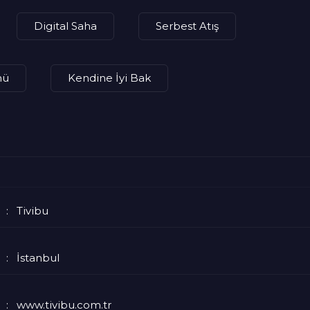
Digital Saha
Serbest Atış
nü
Kendine İyi Bak
Tivibu
İstanbul
www.tivibu.com.tr