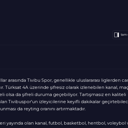
tam 
llar arasında Tivibu Spor, genellikle uluslararası liglerden can
. Türksat 4A üzerinde şifresiz olarak izlenebilen kanal, ma
li olsa da şifreli duruma geçebiliyor. Tartışmasız en kaliteli
lan Tivibuspor'un izleyicilerine keyifli dakikalar geçirtebile
unması da reyting oranını artırmaktadır.
ri yayında olan kanal, futbol, basketbol, hentbol, voleybol 