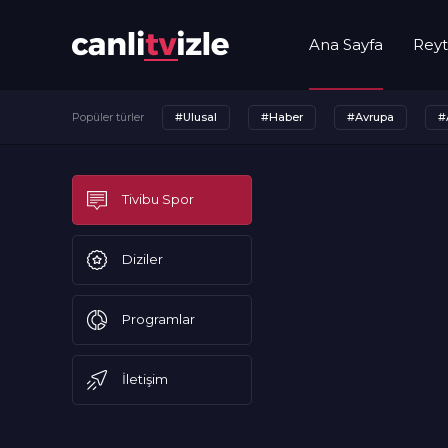
Ana Sayfa
Reyt
Popüler türler
#Ulusal
#Haber
#Avrupa
#
Tivibu Spor
Diziler
Programlar
İletişim